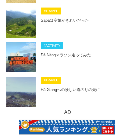
#TRAVEL
Sapaは空気がきれいだった
#ACTIVITY
Đà Nẵngマラソン走ってみた
#TRAVEL
Hà Giangへの険しい道のりの先に
AD