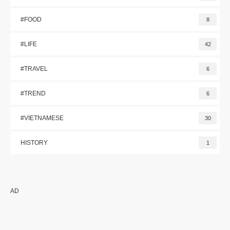
#FOOD
8
#LIFE
42
#TRAVEL
6
#TREND
6
#VIETNAMESE
30
HISTORY
1
AD