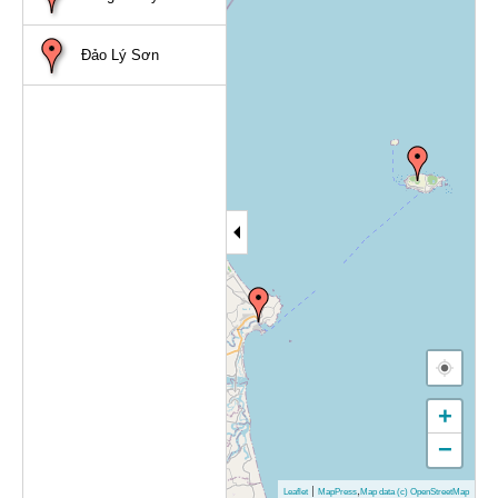
Đảo Lý Sơn
+
−
|
,
Leaflet
MapPress
Map data (c) OpenStreetMap