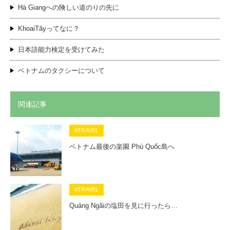
Hà Giangへの険しい道のりの先に
KhoaiTâyってなに？
日本語能力検定を受けてみた
ベトナムのタクシーについて
関連記事
#TRAVEL
ベトナム最後の楽園 Phú Quốc島へ
#TRAVEL
Quảng Ngãiの塩田を見に行ったら…