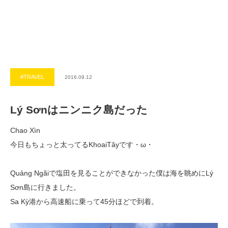
#TRAVEL
2016.09.12
Lý Sơnはニンニク島だった
Chao Xìn
今日もちょっと太ってるKhoaiTâyです・ω・
Quảng Ngãiで塩田を見ることができなかった僕は海を眺めにLý
Sơn島に行きました。
Sa Kỳ港から高速船に乗って45分ほどで到着。