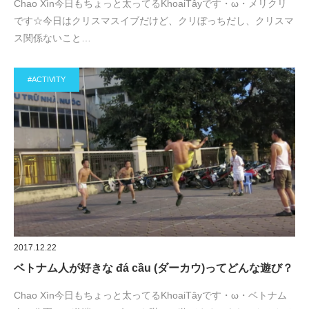
Chao Xìn今日もちょっと太ってるKhoaiTâyです・ω・メリクリ
です☆今日はクリスマスイブだけど、クリぼっちだし、クリスマ
ス関係ないこと…
#ACTIVITY
2017.12.22
ベトナム人が好きな đá cầu (ダーカウ)ってどんな遊び？
Chao Xìn今日もちょっと太ってるKhoaiTâyです・ω・ベトナム