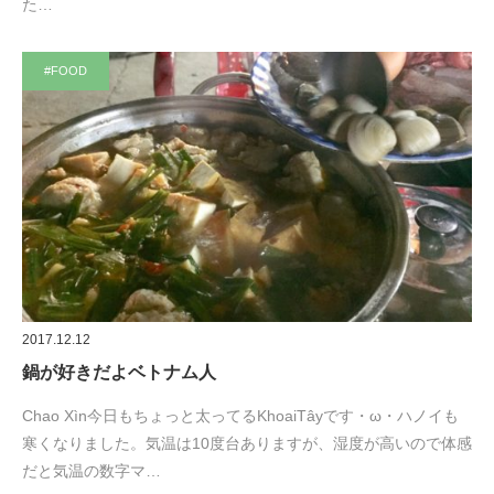
た…
#FOOD
2017.12.12
鍋が好きだよベトナム人
Chao Xìn今日もちょっと太ってるKhoaiTâyです・ω・ハノイも
寒くなりました。気温は10度台ありますが、湿度が高いので体感
だと気温の数字マ…