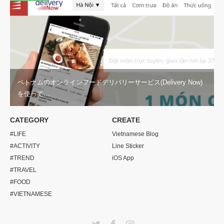
ベトナムのオンラインフードデリバリーサービス(Delivery Now)
を使って…
CATEGORY
CREATE
#LIFE
Vietnamese Blog
#ACTIVITY
Line Sticker
#TREND
iOS App
#TRAVEL
#FOOD
#VIETNAMESE
Twitter
Facebook
Instagram