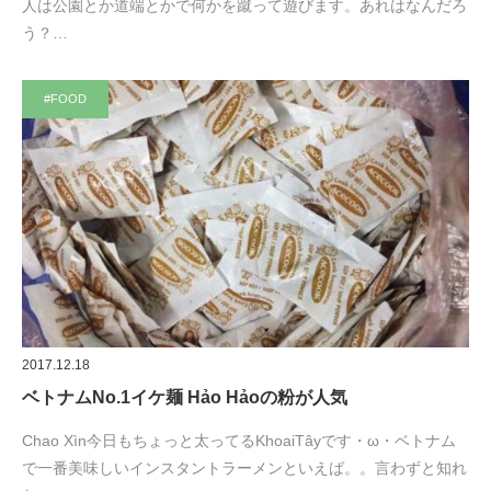
人は公園とか道端とかで何かを蹴って遊びます。あれはなんだろ
う？…
#FOOD
2017.12.18
ベトナムNo.1イケ麺 Hảo Hảoの粉が人気
Chao Xìn今日もちょっと太ってるKhoaiTâyです・ω・ベトナム
で一番美味しいインスタントラーメンといえば。。言わずと知れ