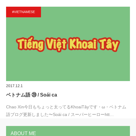
#VIETNAMESE
2017.12.1
ベトナム語 ㉙ / Soái ca
Chao Xìn今日もちょっと太ってるKhoaiTâyです・ω・ベトナム
語ブログ更新しました〜Soái ca / スーパーヒーローhtt…
ABOUT ME