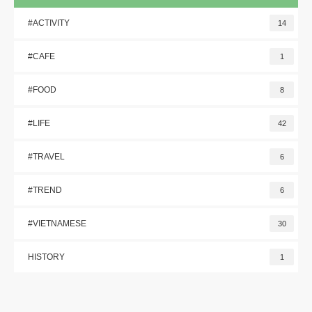
#ACTIVITY
14
#CAFE
1
#FOOD
8
#LIFE
42
#TRAVEL
6
#TREND
6
#VIETNAMESE
30
HISTORY
1